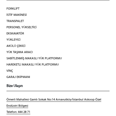
FORKLİFT
İSTİF MAKİNESİ
TRANSPALET
PERSONEL YÜKSELTİCİ
EKSKAVATÖR
YÜKLEYİCİ
AKÜLÜ ÇEKİCİ
YÜK TAŞIMA ARACI
SABİTLENMİŞ MAKASLI YÜK PLATFORMU
HAREKETLİ MAKASLI YÜK PLATFORMU
VİNÇ
GARAJ EKİPMANI
Bize Ulaşın
Ömerli Mahallesi Gamlı Sokak No:14 Arnavutköy/İstanbul Askoop Özel
Endüstri Bölgesi
Telefon: 444 28 71