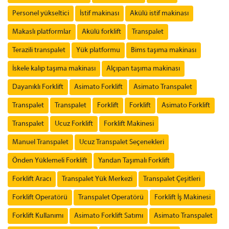
Personel yükseltici
İstif makinası
Akülü istif makinası
Makaslı platformlar
Akülü forklift
Transpalet
Terazili transpalet
Yük platformu
Bims taşıma makinası
İskele kalıp taşıma makinası
Alçıpan taşıma makinası
Dayanıklı Forklift
Asimato Forklift
Asimato Transpalet
Transpalet
Transpalet
Forklift
Forklift
Asimato Forklift
Transpalet
Ucuz Forklift
Forklift Makinesi
Manuel Transpalet
Ucuz Transpalet Seçenekleri
Önden Yüklemeli Forklift
Yandan Taşımalı Forklift
Forklift Aracı
Transpalet Yük Merkezi
Transpalet Çeşitleri
Forklift Operatörü
Transpalet Operatörü
Forklift İş Makinesi
Forklift Kullanımı
Asimato Forklift Satımı
Asimato Transpalet