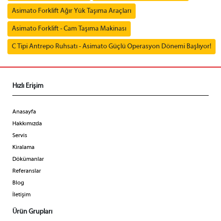
Asimato Forklift Ağır Yük Taşıma Araçları
Asimato Forklift - Cam Taşıma Makinası
C Tipi Antrepo Ruhsatı - Asimato Güçlü Operasyon Dönemi Başlıyor!
Hızlı Erişim
Anasayfa
Hakkımızda
Servis
Kiralama
Dökümanlar
Referanslar
Blog
İletişim
Ürün Grupları