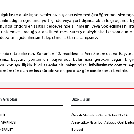
gili kişi olarak; kişisel verilerinizin işlenip işlenmediğini öğrenme, işlenmiş
nılmadığını öğrenme, yurt içinde veya yurt dışında aktarıldığı üçüncü kişi
nun’da öngörülen şartlar çerçevesinde silinmesini veya yok edilmesini iste
k sistemler aracılığıyla analiz edilmesi suretiyle aleyhinize bir sonucun 
e zararın giderilmesini talep etme haklarına sahipsiniz.
ındaki taleplerinizi, Kanun’un 13. maddesi ile Veri Sorumlusuna Başvuru
rsiniz. Başvuru yöntemleri, başvuruda bulunması gereken asgari bilgil
ıca konuya ilişkin bilgi talepleriniz bakımından
info@asimato.com.tr
e-p
göre mümkün olan en kısa sürede ve en geç otuz gün içinde sonuçlandırılır.
n Grupları
Bize Ulaşın
KLİFT
Ömerli Mahallesi Gamlı Sokak No:14
F MAKİNESİ
Arnavutköy/İstanbul Askoop Özel Endüs
NSPALET
Bölgesi