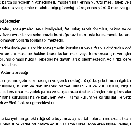
parça süreçlerinin yönetilmesi, müşteri ilişkilerinin yürütülmesi, talep ve 
hukuki iş ve işlemlerin takibi, bilgi güvenliği süreçlerinin yürütülmesi ve ge
ki Sebepleri
ş formları, sözleşmeler, sevk irsaliyeleri, faturalar, servis formları, bakım ve
rı, fiziki evraklar ve şirketimizle kurduğunuz ticari ilişki kapsamında kullanı
olmayan yollarla toplanabilmektedir.
5. maddesinde yer alan; bir sözleşmenin kurulması veya ifasıyla doğrudan do
orunlu olması, bir hakkın tesisi, kullanılması veya korunması için veri i
orunlu olması hukuki sebeplerine dayanılarak işlenmektedir. Açık rıza gerek
ıza alınır.
 Aktarılabileceği
çların yerine getirilebilmesi için ve gerekli olduğu ölçüde; şirketimizin ilgili
ruluşlara, hukuk ve danışmanlık hizmeti alınan kişi ve kuruluşlara, bilgi 
rvis, bakım, onarım, yedek parça ve satış sonrası destek süreçlerinde görev al
finans kuruluşlarına ve kanunen yetkili kamu kurum ve kuruluşları ile yetkili
ı ve ölçülü olarak gerçekleştirilir.
ve işleme faaliyetinin gerektirdiği süre boyunca; ayrıca tabi olunan mevzuat, ti
lan süre kadar muhafaza edilir. Saklama süresi sona eren kişisel veriler, ilg