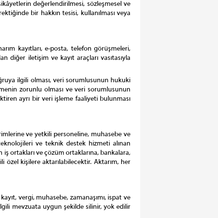
şikâyetlerin değerlendirilmesi, sözleşmesel ve
rektiğinde bir hakkın tesisi, kullanılması veya
 onarım kayıtları, e-posta, telefon görüşmeleri,
lan diğer iletişim ve kayıt araçları vasıtasıyla
ğruya ilgili olması, veri sorumlusunun hukuki
şlemenin zorunlu olması ve veri sorumlusunun
tiren ayrı bir veri işleme faaliyeti bulunması
 birimlerine ve yetkili personeline, muhasebe ve
teknolojileri ve teknik destek hizmeti alınan
an iş ortakları ve çözüm ortaklarına, bankalara,
 özel kişilere aktarılabilecektir. Aktarım, her
cari kayıt, vergi, muhasebe, zamanaşımı, ispat ve
ili mevzuata uygun şekilde silinir, yok edilir