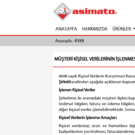
ANASAYFA
HAKKIMIZDA
ÜRÜNLER
Anasayfa -
KVKK
MÜŞTERİ KİŞİSEL VERİLERİNİN İŞLENME
6698 sayılı Kişisel Verilerin Korunması Kanu
Şirketi
tarafından aşağıda açıklanan kapsa
İşlenen Kişisel Veriler
Şirketimiz ile aranızdaki müşteri ilişkisi kaps
teslimat bilgileri, fatura ve ödeme bilgileri
diğer kişisel veriler işlenebilmektedir. Somut 
Kişisel Verilerin İşlenme Amaçları
Kişisel verileriniz; ürün ve hizmetlere ili
faaliyetlerinin yürütülmesi, faturalandırma