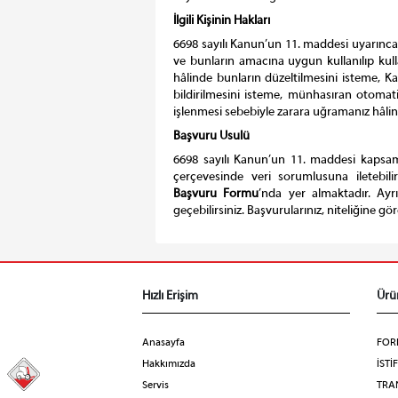
İlgili Kişinin Hakları
6698 sayılı Kanun’un 11. maddesi uyarınca il
ve bunların amacına uygun kullanılıp kulla
hâlinde bunların düzeltilmesini isteme, Ka
bildirilmesini isteme, münhasıran otomati
işlenmesi sebebiyle zarara uğramanız hâlind
Başvuru Usulü
6698 sayılı Kanun’un 11. maddesi kapsam
çerçevesinde veri sorumlusuna iletebili
Başvuru
Formu
’nda
yer almaktadır. Ayr
geçebilirsiniz. Başvurularınız, niteliğine 
Hızlı Erişim
Ürü
Anasayfa
FOR
Hakkımızda
İSTİ
98
Servis
TRA