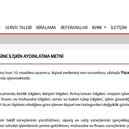
SERVİS TALEBİ
KİRALAMA
REFERANSLAR
KVKK
İLETİŞİM
SİNE İLİŞKİN AYDINLATMA METNİ
nu’nun 10. maddesi uyarınca, kişisel verileriniz veri sorumlusu sıfatıyla
Yüce
mda işlenmektedir.
amında; kimlik bilgileri, iletişim bilgileri, firma/unvan bilgileri, müşteri işlem 
, finans ve muhasebe bilgileri, servis ve bakım talep bilgileri, işlem güvenliği
ticari ilişkinin niteliğine göre işlenen kişisel veri kategorileri değişiklik göster
şkin teklif süreçlerinin yürütülmesi, sipariş ve satış süreçlerinin gerçekleş
 ve tahsilat işlemlerinin yerine getirilmesi, muhasebe ve finans süreçlerinin 