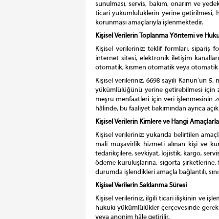
sunulması, servis, bakım, onarım ve yedek 
ticari yükümlülüklerin yerine getirilmesi, 
korunması amaçlarıyla işlenmektedir.
Kişisel Verilerin Toplanma Yöntemi ve Huku
Kişisel verileriniz; teklif formları, sipari
internet sitesi, elektronik iletişim kanalla
otomatik, kısmen otomatik veya otomatik 
Kişisel verileriniz, 6698 sayılı Kanun’un 
yükümlülüğünü yerine getirebilmesi için z
meşru menfaatleri için veri işlenmesinin z
hâlinde, bu faaliyet bakımından ayrıca açık r
Kişisel Verilerin Kimlere ve Hangi Amaçlarla
Kişisel verileriniz; yukarıda belirtilen ama
mali müşavirlik
hizmeti alınan kişi ve ku
tedarikçilere, sevkiyat, lojistik, kargo, se
ödeme kuruluşlarına, sigorta şirketlerine, 
durumda işlendikleri amaçla bağlantılı, sınırl
Kişisel Verilerin Saklanma Süresi
Kişisel verileriniz, ilgili ticari ilişkinin 
hukuki yükümlülükler çerçevesinde gerekli o
veya anonim hâle getirilir.