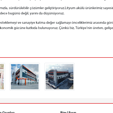
kamızla, sürdürülebilir çözümler geliştiriyoruz.Lityum akülü ürünlerimiz sayes
sadece bugünü değil, yarını da düşünüyoruz.
i desteklemeyi ve sanayiye katma değer sağlamayı önceliklerimiz arasında g
konomik gücüne katkıda bulunuyoruz. Çünkü biz, Türkiye’nin üreten, geliş