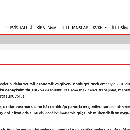
SERVİS TALEBİ
KİRALAMA
REFERANSLAR
KVKK
İLETİŞİM
eçlerini daha verimli, ekonomik ve güvenilir hale getirmek
amacıyla kuruldu
tim deneyimimizle
, Türkiye’de forklift, istifleme makineleri, transpalet, manli
atif sunuyoruz.
n,
uluslararası markaların hâkim olduğu pazarda müşterilere sadece bir seç
şılabilir fiyatlarla
sunulabileceğine inanarak,
güçlü bir mühendislik anlayışı,