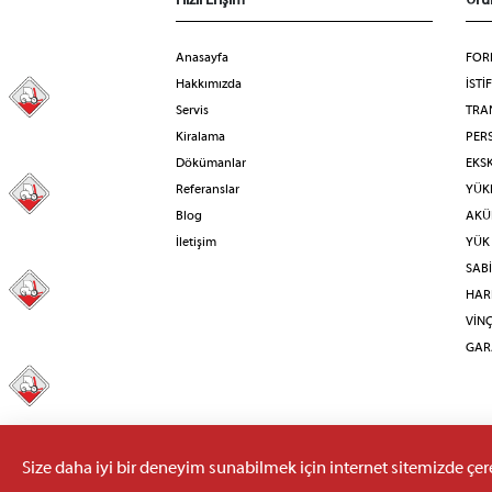
Hızlı Erişim
Ürü
Anasayfa
FOR
Hakkımızda
İSTİ
98
Servis
TRA
Kiralama
PERS
Dökümanlar
EKS
Referanslar
YÜKL
31
Blog
AKÜL
İletişim
YÜK
SAB
41
HAR
VİN
GAR
1
Size daha iyi bir deneyim sunabilmek için internet sitemizde çerez