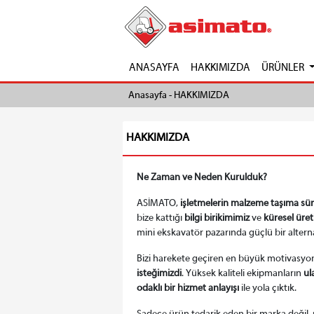
ANASAYFA
HAKKIMIZDA
ÜRÜNLER
Anasayfa -
HAKKIMIZDA
HAKKIMIZDA
Ne Zaman ve Neden Kurulduk?
ASİMATO,
işletmelerin malzeme taşıma sür
bize kattığı
bilgi birikimimiz
ve
küresel üre
mini ekskavatör pazarında güçlü bir altern
Bizi harekete geçiren en büyük motivasyo
isteğimizdi
. Yüksek kaliteli ekipmanların
ula
odaklı bir hizmet anlayışı
ile yola çıktık.