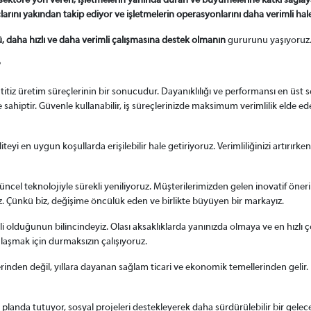
sektöre yön veren, işletmelerin yanında duran ve büyümelerine katkı sağlaya
çlarını yakından takip ediyor ve işletmelerin operasyonlarını daha verimli ha
, daha hızlı ve daha verimli çalışmasına destek olmanın
gururunu yaşıyoruz
?
 titiz üretim süreçlerinin bir sonucudur. Dayanıklılığı ve performansı en üst 
sahiptir. Güvenle kullanabilir, iş süreçlerinizde maksimum verimlilik elde ede
iteyi en uygun koşullarda erişilebilir hale getiriyoruz. Verimliliğinizi artırır
l teknolojiyle sürekli yeniliyoruz. Müşterilerimizden gelen inovatif önerileri
z. Çünkü biz, değişime öncülük eden ve birlikte büyüyen bir markayız.
emli olduğunun bilincindeyiz. Olası aksaklıklarda yanınızda olmaya ve en hızl
şmak için durmaksızın çalışıyoruz.
inden değil, yıllara dayanan sağlam ticari ve ekonomik temellerinden gelir. B
planda tutuyor, sosyal projeleri destekleyerek daha sürdürülebilir bir gelec