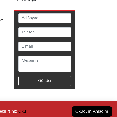
Biz Size Ulaşalım
tri
Gönder
bilirsiniz.
Oku
Okudum, Anladım