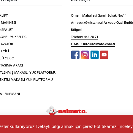
n Grupları
Bize Ulaşın
KLİFT
Ömerli Mahallesi Gamlı Sokak No:14
F MAKİNESİ
Arnavutköy/İstanbul Askoop Özel Endüs
NSPALET
Bölgesi
ONEL YÜKSELTİCİ
Telefon: 444 28 71
KAVATÖR
E-Mail :
info@asimato.com.tr
EYİCİ
Ü ÇEKİCİ
 TAŞIMA ARACI
İTLENMİŞ MAKASLI YÜK PLATFORMU
EKETLİ MAKASLI YÜK PLATFORMU
Ç
AJ EKİPMANI
©Copyright 2026.
Asimato Forklift.
Her hakkı saklıdır.
ler kullanıyoruz. Detaylı bilgi almak için çerez Politikamızı inceleye