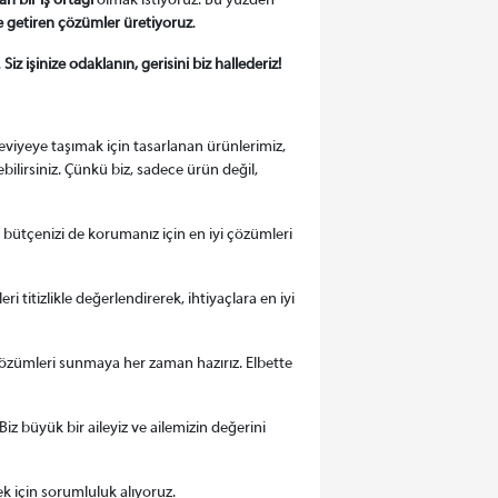
n bir iş ortağı
olmak istiyoruz. Bu yüzden
le getiren çözümler üretiyoruz
.
.
Siz işinize odaklanın, gerisini biz hallederiz!
seviyeye taşımak için tasarlanan ürünlerimiz,
bilirsiniz. Çünkü biz, sadece ürün değil,
ken bütçenizi de korumanız için en iyi çözümleri
 titizlikle değerlendirerek, ihtiyaçlara en iyi
ı çözümleri sunmaya her zaman hazırız. Elbette
iz büyük bir aileyiz ve ailemizin değerini
ek için sorumluluk alıyoruz.