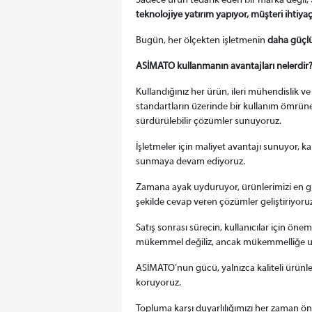
Sadece ürün tedarik eden bir marka değil,
teknolojiye yatırım yapıyor, müşteri ihtiya
Bugün, her ölçekten işletmenin
daha güçlü
ASİMATO kullanmanın avantajları nelerdir
Kullandığınız her ürün, ileri mühendislik ve
standartların üzerinde bir kullanım ömrüne 
sürdürülebilir çözümler sunuyoruz.
İşletmeler için maliyet avantajı sunuyor, kal
sunmaya devam ediyoruz.
Zamana ayak uyduruyor, ürünlerimizi en günce
şekilde cevap veren çözümler geliştiriyoru
Satış sonrası sürecin, kullanıcılar için ön
mükemmel değiliz, ancak mükemmelliğe ula
ASİMATO’nun gücü, yalnızca kaliteli ürünler
koruyoruz.
Topluma karşı duyarlılığımızı her zaman ön 