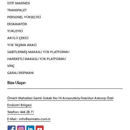
İSTİF MAKİNESİ
TRANSPALET
PERSONEL YÜKSELTİCİ
EKSKAVATÖR
YÜKLEYİCİ
AKÜLÜ ÇEKİCİ
YÜK TAŞIMA ARACI
SABİTLENMİŞ MAKASLI YÜK PLATFORMU
HAREKETLİ MAKASLI YÜK PLATFORMU
VİNÇ
GARAJ EKİPMANI
Bize Ulaşın
Ömerli Mahallesi Gamlı Sokak No:14 Arnavutköy/İstanbul Askoop Özel
Endüstri Bölgesi
Telefon: 444 28 71
E-Mail :
info@asimato.com.tr