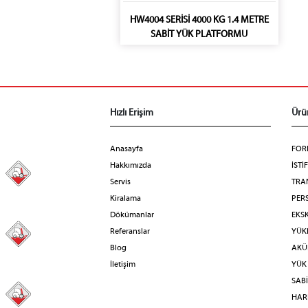
HW4004 SERİSİ 4000 KG 1.4 METRE
SABİT YÜK PLATFORMU
Hızlı Erişim
Ürü
Anasayfa
FOR
Hakkımızda
İSTİ
98
Servis
TRA
Kiralama
PERS
Dökümanlar
EKS
Referanslar
YÜKL
31
Blog
AKÜL
İletişim
YÜK
SAB
41
HAR