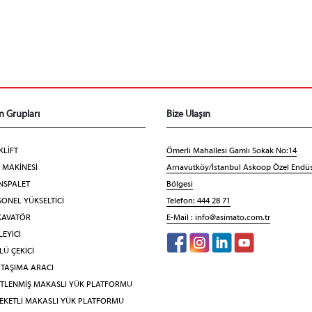
n Grupları
Bize Ulaşın
KLİFT
Ömerli Mahallesi Gamlı Sokak No:14
F MAKİNESİ
Arnavutköy/İstanbul Askoop Özel Endüs
NSPALET
Bölgesi
ONEL YÜKSELTİCİ
Telefon: 444 28 71
KAVATÖR
E-Mail :
info@asimato.com.tr
EYİCİ
Ü ÇEKİCİ
 TAŞIMA ARACI
İTLENMİŞ MAKASLI YÜK PLATFORMU
EKETLİ MAKASLI YÜK PLATFORMU