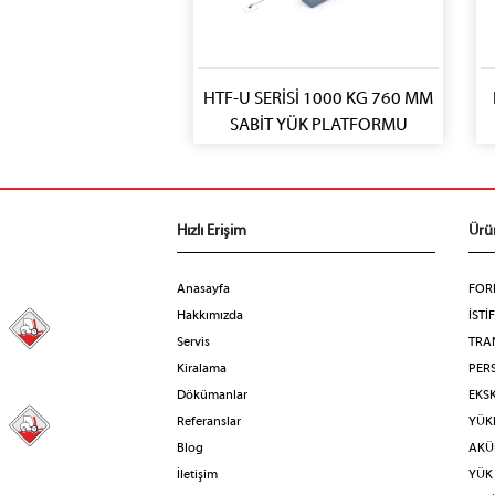
HTF-U SERİSİ 1000 KG 760 MM
SABİT YÜK PLATFORMU
Hızlı Erişim
Ürü
Anasayfa
FOR
Hakkımızda
İSTİ
98
Servis
TRA
Kiralama
PERS
Dökümanlar
EKS
Referanslar
YÜKL
31
Blog
AKÜL
İletişim
YÜK