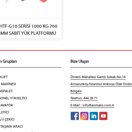
HTF-G10 SERİSİ 1000 KG 760
MM SABİT YÜK PLATFORMU
n Grupları
Bize Ulaşın
KLİFT
Ömerli Mahallesi Gamlı Sokak No:14
F MAKİNESİ
Arnavutköy/İstanbul Askoop Özel Endüs
NSPALET
Bölgesi
ONEL YÜKSELTİCİ
Telefon: 444 28 71
KAVATÖR
E-Mail :
info@asimato.com.tr
EYİCİ
Ü ÇEKİCİ
 TAŞIMA ARACI