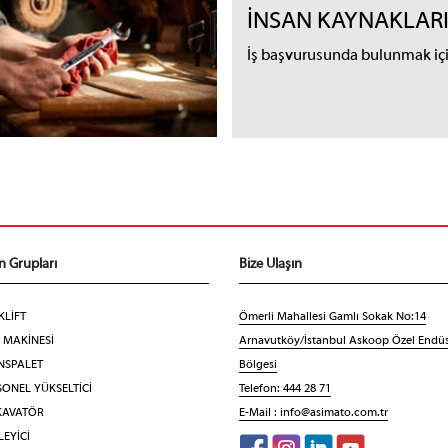
İNSAN KAYNAKLAR
İş başvurusunda bulunmak için
n Grupları
Bize Ulaşın
KLİFT
Ömerli Mahallesi Gamlı Sokak No:14
F MAKİNESİ
Arnavutköy/İstanbul Askoop Özel Endüs
NSPALET
Bölgesi
ONEL YÜKSELTİCİ
Telefon: 444 28 71
KAVATÖR
E-Mail :
info@asimato.com.tr
EYİCİ