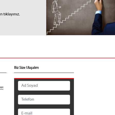
I
 tıklayınız.
Biz Size Ulaşalım
tri