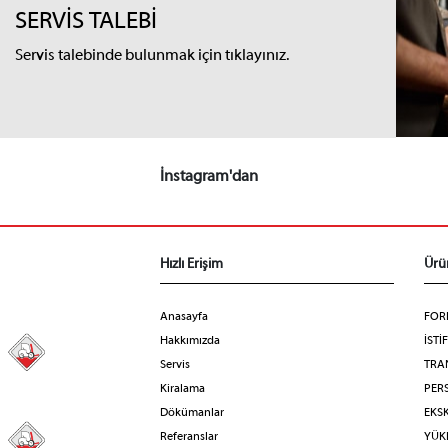
SERVİS TALEBİ
Servis talebinde bulunmak için tıklayınız.
İnstagram'dan
Hızlı Erişim
Ürü
Anasayfa
FOR
Hakkımızda
İSTİ
98
Servis
TRA
Kiralama
PERS
Dökümanlar
EKS
Referanslar
YÜKL
31