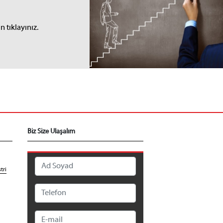
I
 tıklayınız.
Biz Size Ulaşalım
tri