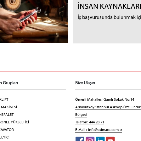
İNSAN KAYNAKLAR
İş başvurusunda bulunmak için
n Grupları
Bize Ulaşın
KLİFT
Ömerli Mahallesi Gamlı Sokak No:14
F MAKİNESİ
Arnavutköy/İstanbul Askoop Özel Endüs
NSPALET
Bölgesi
ONEL YÜKSELTİCİ
Telefon: 444 28 71
KAVATÖR
E-Mail :
info@asimato.com.tr
EYİCİ