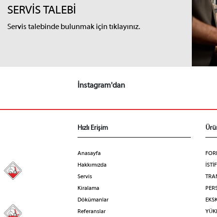
SERVİS TALEBİ
Servis talebinde bulunmak için tıklayınız.
İnstagram'dan
Hızlı Erişim
Ürü
Anasayfa
FOR
Hakkımızda
İSTİ
98
Servis
TRA
Kiralama
PERS
Dökümanlar
EKS
Referanslar
YÜKL
31