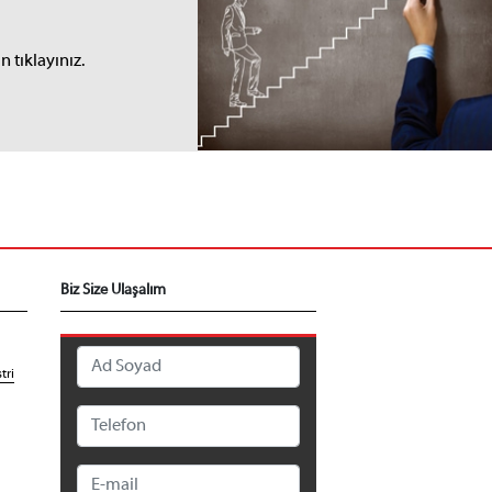
I
 tıklayınız.
Biz Size Ulaşalım
tri