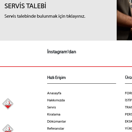
SERVİS TALEBİ
Servis talebinde bulunmak için tıklayınız.
İnstagram'dan
Hızlı Erişim
Ürü
Anasayfa
FOR
Hakkımızda
İSTİ
98
Servis
TRA
Kiralama
PERS
Dökümanlar
EKS
Referanslar
YÜKL
31