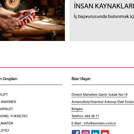
İNSAN KAYNAKLAR
İş başvurusunda bulunmak için
n Grupları
Bize Ulaşın
KLİFT
Ömerli Mahallesi Gamlı Sokak No:14
F MAKİNESİ
Arnavutköy/İstanbul Askoop Özel Endüs
NSPALET
Bölgesi
ONEL YÜKSELTİCİ
Telefon: 444 28 71
KAVATÖR
E-Mail :
info@asimato.com.tr
EYİCİ