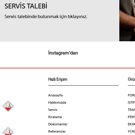
SERVİS TALEBİ
Servis talebinde bulunmak için tıklayınız.
İnstagram'dan
Hızlı Erişim
Ürü
Anasayfa
FOR
Hakkımızda
İSTİ
98
Servis
TRA
Kiralama
PERS
Dökümanlar
EKS
Referanslar
YÜKL
31