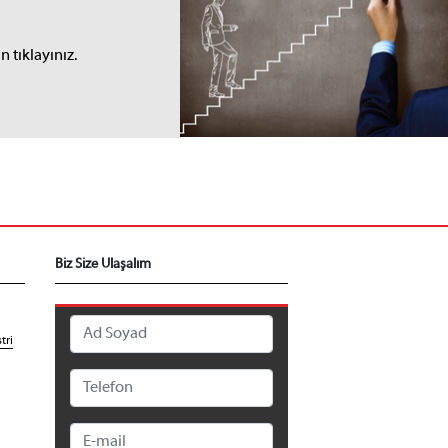
I
 tıklayınız.
Biz Size Ulaşalım
tri