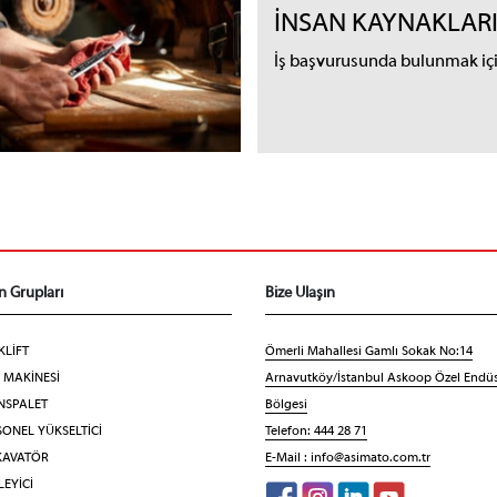
İNSAN KAYNAKLAR
İş başvurusunda bulunmak için
n Grupları
Bize Ulaşın
KLİFT
Ömerli Mahallesi Gamlı Sokak No:14
F MAKİNESİ
Arnavutköy/İstanbul Askoop Özel Endüs
NSPALET
Bölgesi
ONEL YÜKSELTİCİ
Telefon: 444 28 71
KAVATÖR
E-Mail :
info@asimato.com.tr
EYİCİ