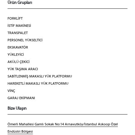
Ürün Grupları
FORKLİFT
İSTİF MAKİNESİ
TRANSPALET
PERSONEL YÜKSELTİCİ
EKSKAVATÖR
YÜKLEYİCİ
AKÜLÜ ÇEKİCİ
YÜK TAŞIMA ARACI
SABİTLENMİŞ MAKASLI YÜK PLATFORMU
HAREKETLİ MAKASLI YÜK PLATFORMU
VİNÇ
GARAJ EKİPMANI
Bize Ulaşın
Ömerli Mahallesi Gamlı Sokak No:14 Arnavutköy/İstanbul Askoop Özel
Endüstri Bölgesi