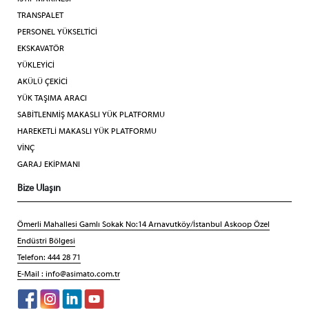
TRANSPALET
PERSONEL YÜKSELTİCİ
EKSKAVATÖR
YÜKLEYİCİ
AKÜLÜ ÇEKİCİ
YÜK TAŞIMA ARACI
SABİTLENMİŞ MAKASLI YÜK PLATFORMU
HAREKETLİ MAKASLI YÜK PLATFORMU
VİNÇ
GARAJ EKİPMANI
Bize Ulaşın
Ömerli Mahallesi Gamlı Sokak No:14 Arnavutköy/İstanbul Askoop Özel
Endüstri Bölgesi
Telefon: 444 28 71
E-Mail :
info@asimato.com.tr