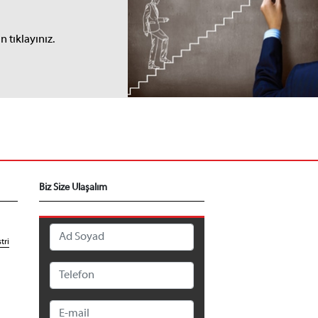
I
 tıklayınız.
Biz Size Ulaşalım
tri