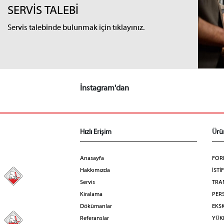
SERVİS TALEBİ
Servis talebinde bulunmak için tıklayınız.
İnstagram'dan
Hızlı Erişim
Ürü
Anasayfa
FOR
Hakkımızda
İSTİ
98
Servis
TRA
Kiralama
PERS
Dökümanlar
EKS
Referanslar
YÜKL
31