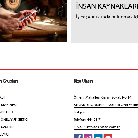
İNSAN KAYNAKLAR
İş başvurusunda bulunmak için
n Grupları
Bize Ulaşın
KLİFT
Ömerli Mahallesi Gamlı Sokak No:14
F MAKİNESİ
Arnavutköy/İstanbul Askoop Özel Endüs
NSPALET
Bölgesi
ONEL YÜKSELTİCİ
Telefon: 444 28 71
KAVATÖR
E-Mail :
info@asimato.com.tr
EYİCİ