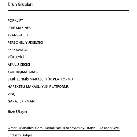
Ürün Grupları
FORKLİFT
İSTİF MAKİNESİ
TRANSPALET
PERSONEL YÜKSELTİCİ
EKSKAVATÖR
YÜKLEYİCİ
AKÜLÜ ÇEKİCİ
YÜK TAŞIMA ARACI
SABİTLENMİŞ MAKASLI YÜK PLATFORMU
HAREKETLİ MAKASLI YÜK PLATFORMU
VİNÇ
GARAJ EKİPMANI
Bize Ulaşın
Ömerli Mahallesi Gamlı Sokak No:14 Arnavutköy/İstanbul Askoop Özel
Endüstri Bölgesi