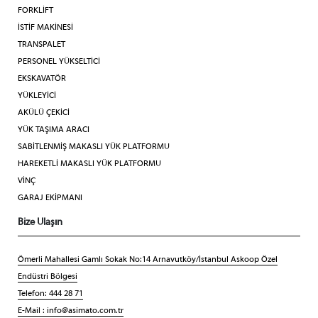
FORKLİFT
İSTİF MAKİNESİ
TRANSPALET
PERSONEL YÜKSELTİCİ
EKSKAVATÖR
YÜKLEYİCİ
AKÜLÜ ÇEKİCİ
YÜK TAŞIMA ARACI
SABİTLENMİŞ MAKASLI YÜK PLATFORMU
HAREKETLİ MAKASLI YÜK PLATFORMU
VİNÇ
GARAJ EKİPMANI
Bize Ulaşın
Ömerli Mahallesi Gamlı Sokak No:14 Arnavutköy/İstanbul Askoop Özel
Endüstri Bölgesi
Telefon: 444 28 71
E-Mail :
info@asimato.com.tr