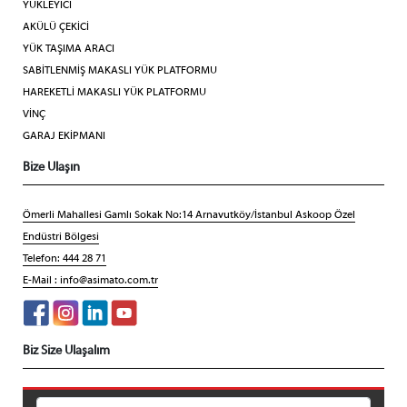
YÜKLEYİCİ
AKÜLÜ ÇEKİCİ
YÜK TAŞIMA ARACI
SABİTLENMİŞ MAKASLI YÜK PLATFORMU
HAREKETLİ MAKASLI YÜK PLATFORMU
VİNÇ
GARAJ EKİPMANI
Bize Ulaşın
Ömerli Mahallesi Gamlı Sokak No:14 Arnavutköy/İstanbul Askoop Özel
Endüstri Bölgesi
Telefon: 444 28 71
E-Mail :
info@asimato.com.tr
Biz Size Ulaşalım