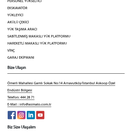
PERSONEL YÜKSELTİCİ
EKSKAVATÖR
YÜKLEYİCİ
AKÜLÜ ÇEKİCİ
YÜK TAŞIMA ARACI
SABİTLENMİŞ MAKASLI YÜK PLATFORMU
HAREKETLİ MAKASLI YÜK PLATFORMU
VİNÇ
GARAJ EKİPMANI
Bize Ulaşın
Ömerli Mahallesi Gamlı Sokak No:14 Arnavutköy/İstanbul Askoop Özel
Endüstri Bölgesi
Telefon: 444 28 71
E-Mail :
info@asimato.com.tr
Biz Size Ulaşalım