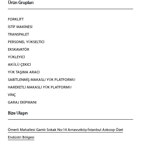
Ürün Grupları
FORKLİFT
İSTİF MAKİNESİ
TRANSPALET
PERSONEL YÜKSELTİCİ
EKSKAVATÖR
YÜKLEYİCİ
AKÜLÜ ÇEKİCİ
YÜK TAŞIMA ARACI
SABİTLENMİŞ MAKASLI YÜK PLATFORMU
HAREKETLİ MAKASLI YÜK PLATFORMU
VİNÇ
GARAJ EKİPMANI
Bize Ulaşın
Ömerli Mahallesi Gamlı Sokak No:14 Arnavutköy/İstanbul Askoop Özel
Endüstri Bölgesi