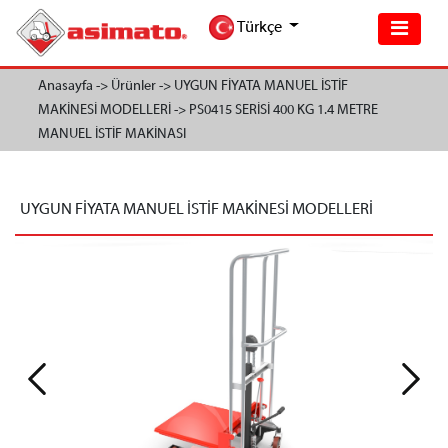
Türkçe
Anasayfa ->
Ürünler ->
UYGUN FİYATA MANUEL İSTİF
MAKİNESİ MODELLERİ ->
PS0415 SERİSİ 400 KG 1.4 METRE
MANUEL İSTİF MAKİNASI
UYGUN FİYATA MANUEL İSTİF MAKİNESİ MODELLERİ