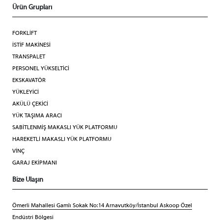
Ürün Grupları
FORKLİFT
İSTİF MAKİNESİ
TRANSPALET
PERSONEL YÜKSELTİCİ
EKSKAVATÖR
YÜKLEYİCİ
AKÜLÜ ÇEKİCİ
YÜK TAŞIMA ARACI
SABİTLENMİŞ MAKASLI YÜK PLATFORMU
HAREKETLİ MAKASLI YÜK PLATFORMU
VİNÇ
GARAJ EKİPMANI
Bize Ulaşın
Ömerli Mahallesi Gamlı Sokak No:14 Arnavutköy/İstanbul Askoop Özel
Endüstri Bölgesi