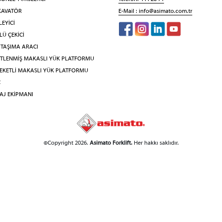
KAVATÖR
E-Mail :
info@asimato.com.tr
EYİCİ
Ü ÇEKİCİ
 TAŞIMA ARACI
İTLENMİŞ MAKASLI YÜK PLATFORMU
EKETLİ MAKASLI YÜK PLATFORMU
Ç
AJ EKİPMANI
©Copyright 2026.
Asimato Forklift.
Her hakkı saklıdır.