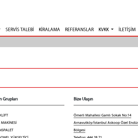
SERVİS TALEBİ
KİRALAMA
REFERANSLAR
KVKK
İLETİŞİM
n Grupları
Bize Ulaşın
KLİFT
Ömerli Mahallesi Gamlı Sokak No:14
F MAKİNESİ
Arnavutköy/İstanbul Askoop Özel Endüs
NSPALET
Bölgesi
ONEL YÜKSELTİCİ
Telefon: 444 28 71