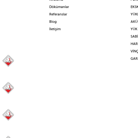
Dökümanlar
EKS
Referanslar
YÜKL
Blog
AKÜL
İletişim
YÜK
SAB
HAR
VİN
GAR
98
31
41