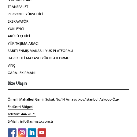
TRANSPALET
PERSONEL YÜKSELTİCİ
EKSKAVATÖR
YÜKLEYİCİ
AKÜLÜ ÇEKİCİ
YÜK TAŞIMA ARACI
SABİTLENMİŞ MAKASLI YÜK PLATFORMU
HAREKETLİ MAKASLI YÜK PLATFORMU
VİNÇ
GARAJ EKİPMANI
Bize Ulaşın
Ömerli Mahallesi Gamlı Sokak No:14 Arnavutköy/İstanbul Askoop Özel
Endüstri Bölgesi
Telefon: 444 28 71
E-Mail :
info@asimato.com.tr