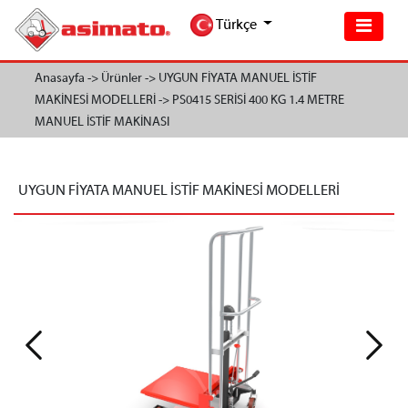
Türkçe
Anasayfa ->
Ürünler ->
UYGUN FİYATA MANUEL İSTİF
MAKİNESİ MODELLERİ ->
PS0415 SERİSİ 400 KG 1.4 METRE
MANUEL İSTİF MAKİNASI
UYGUN FİYATA MANUEL İSTİF MAKİNESİ MODELLERİ