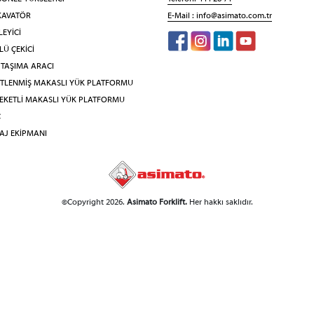
KAVATÖR
E-Mail :
info@asimato.com.tr
EYİCİ
Ü ÇEKİCİ
 TAŞIMA ARACI
İTLENMİŞ MAKASLI YÜK PLATFORMU
EKETLİ MAKASLI YÜK PLATFORMU
Ç
AJ EKİPMANI
©Copyright 2026.
Asimato Forklift.
Her hakkı saklıdır.