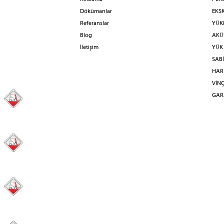
Dökümanlar
EKS
Referanslar
YÜKL
Blog
AKÜL
İletişim
YÜK
SAB
HAR
VİN
GAR
98
31
41