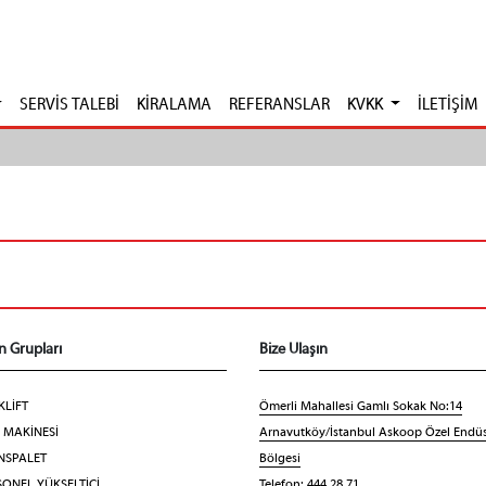
SERVİS TALEBİ
KİRALAMA
REFERANSLAR
KVKK
İLETİŞİM
n Grupları
Bize Ulaşın
KLİFT
Ömerli Mahallesi Gamlı Sokak No:14
F MAKİNESİ
Arnavutköy/İstanbul Askoop Özel Endüs
NSPALET
Bölgesi
ONEL YÜKSELTİCİ
Telefon: 444 28 71