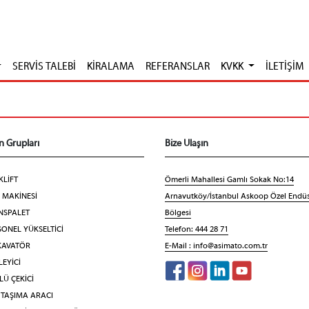
SERVİS TALEBİ
KİRALAMA
REFERANSLAR
KVKK
İLETİŞİM
n Grupları
Bize Ulaşın
KLİFT
Ömerli Mahallesi Gamlı Sokak No:14
F MAKİNESİ
Arnavutköy/İstanbul Askoop Özel Endüs
NSPALET
Bölgesi
ONEL YÜKSELTİCİ
Telefon: 444 28 71
KAVATÖR
E-Mail :
info@asimato.com.tr
EYİCİ
Ü ÇEKİCİ
 TAŞIMA ARACI